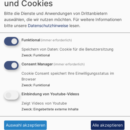
und Cookies
Miteinander nicht nur im Gottesdienst wichtig.
So treffen sich Menschen in unserer Gemeinde zur
Bitte die Dienste und Anwendungen von Drittanbietern
regelmäßigen Gruppen und Kreisen.
auswählen, die wir nutzen möchten.
Für weitere Informationen
bitte unsere
Datenschutzhinweise
lesen.
Kinder und Jugendliche
Krabbelgruppe Baldingen
Funktional
(immer erforderlich)
freitags 9.00 - 10.30 Uhr
Speichern von Daten: Cookie für die Benutzersitzung
Krabbelgruppe Nähermemmingen
Zweck
:
Funktional
dienstags 9.30 – 11.00 Uhr
Consent Manager
(immer erforderlich)
Jungschar
freitags 16.00-17.30 Uhr im Gemeindehaus
Cookie Consent speichert Ihre Einwilligungsstatus im
Browser
Baldingen
Zweck
:
Funktional
Jugendgruppe
montags 19.00 - 20.30 Uhr im Gemeindehaus
Einbindung von Youtube-Videos
Baldingen
Zeigt Videos von Youtube
Zweck
:
Eingebettete externe Inhalte
Musik
Liturgischer Chor Nähermemmingen
Auswahl akzeptieren
Alle akzeptieren