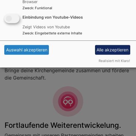
Kirche bedeutet mehr als Glaube. Ermögliche Einblicke
Browser
Zweck
:
Funktional
in das bewundernswerte Innenleben deiner
Kirchengemeinde.
Einbindung von Youtube-Videos
Zeigt Videos von Youtube
Zweck
:
Eingebettete externe Inhalte
Auswahl akzeptieren
Alle akzeptieren
Gemeinschaft.
Realisiert mit Klaro!
Bringe deine Kirchengemeinde zusammen und fördere
die Gemeinschaft.
Fortlaufende Weiterentwickelung.
Gemeinsam mit unseren Partnergemeinden arbeiten