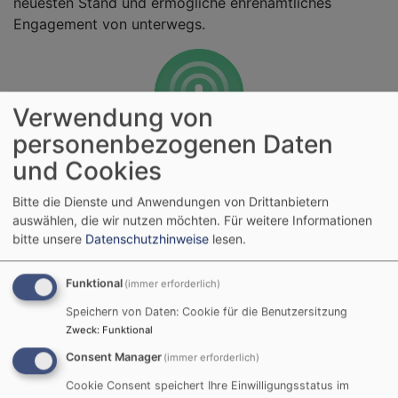
neuesten Stand und ermögliche ehrenamtliches
Engagement von unterwegs.
Verwendung von
personenbezogenen Daten
Größere Reichweite.
und Cookies
Weg von fragmentierten und versteckten
Bitte die Dienste und Anwendungen von Drittanbietern
Internetpräsenzen hin zu einer zentralen Plattform für
auswählen, die wir nutzen möchten.
Für weitere Informationen
Christinnen und Christen aus aller Welt.
bitte unsere
Datenschutzhinweise
lesen.
Funktional
(immer erforderlich)
Speichern von Daten: Cookie für die Benutzersitzung
Zweck
:
Funktional
Consent Manager
(immer erforderlich)
Transparenz.
Cookie Consent speichert Ihre Einwilligungsstatus im